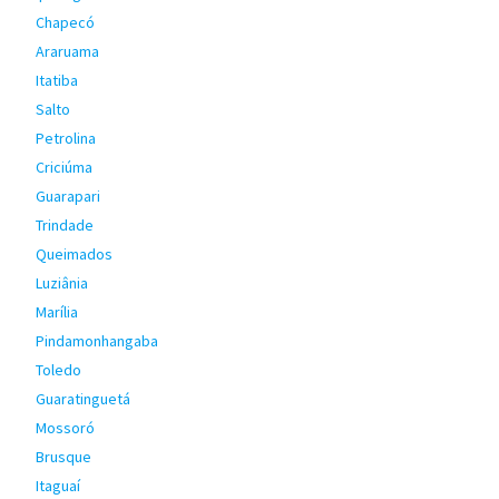
Chapecó
Araruama
Itatiba
Salto
Petrolina
Criciúma
Guarapari
Trindade
Queimados
Luziânia
Marília
Pindamonhangaba
Toledo
Guaratinguetá
Mossoró
Brusque
Itaguaí