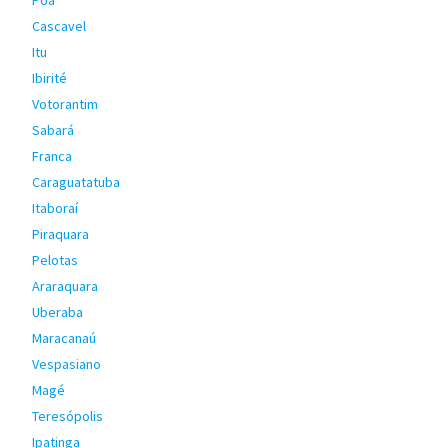
Poá
Cascavel
Itu
Ibirité
Votorantim
Sabará
Franca
Caraguatatuba
Itaboraí
Piraquara
Pelotas
Araraquara
Uberaba
Maracanaú
Vespasiano
Magé
Teresópolis
Ipatinga