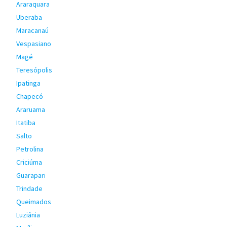
Araraquara
Uberaba
Maracanaú
Vespasiano
Magé
Teresópolis
Ipatinga
Chapecó
Araruama
Itatiba
Salto
Petrolina
Criciúma
Guarapari
Trindade
Queimados
Luziânia