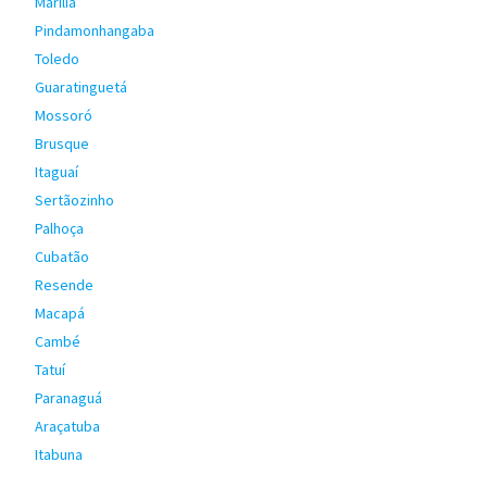
Marília
Pindamonhangaba
Toledo
Guaratinguetá
Mossoró
Brusque
Itaguaí
Sertãozinho
Palhoça
Cubatão
Resende
Macapá
Cambé
Tatuí
Paranaguá
Araçatuba
Itabuna