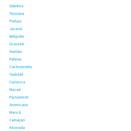
Valinhos
Teresina
Pinhais
Jacareí
Nilópolis
Gravataí
Viamão
Palmas
Cachoeirinha
Taubaté
Cariacica
Macaé
Parnamirim
Americana
Maricá
Camaçari
Alvorada