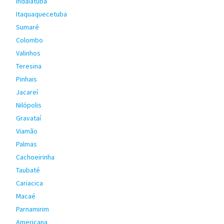
Indaiatuba
Itaquaquecetuba
Sumaré
Colombo
Valinhos
Teresina
Pinhais
Jacareí
Nilópolis
Gravataí
Viamão
Palmas
Cachoeirinha
Taubaté
Cariacica
Macaé
Parnamirim
Americana