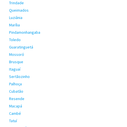
Trindade
Queimados
Luziânia
Marília
Pindamonhangaba
Toledo
Guaratinguetá
Mossoró
Brusque
Itaguaí
Sertãozinho
Palhoça
Cubatão
Resende
Macapá
Cambé
Tatuí