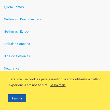
Quem Somos
GetNinjas | Preço Fechado
GetNinjas | Europ
Trabalhe Conosco
Blog do GetNinjas
Segurança
Este site usa cookies para garantir que você obtenha a melhor
Mapa do Site
experiência em nosso site.
Saiba mais
Ajuda
Permitir
Redes sociais
Certificações