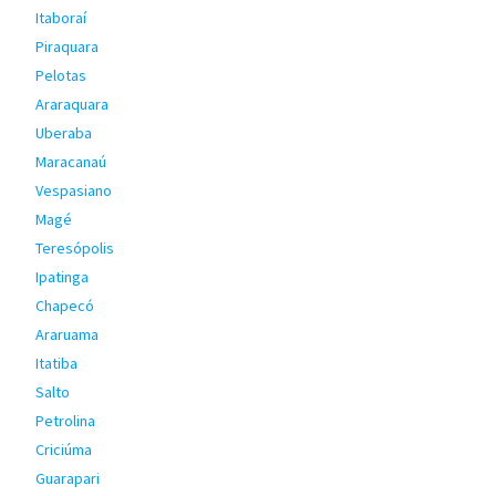
Itaboraí
Piraquara
Pelotas
Araraquara
Uberaba
Maracanaú
Vespasiano
Magé
Teresópolis
Ipatinga
Chapecó
Araruama
Itatiba
Salto
Petrolina
Criciúma
Guarapari