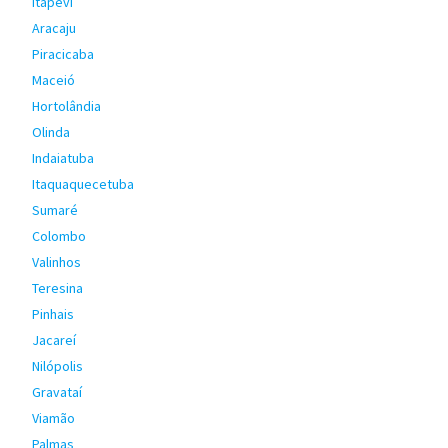
Itapevi
Aracaju
Piracicaba
Maceió
Hortolândia
Olinda
Indaiatuba
Itaquaquecetuba
Sumaré
Colombo
Valinhos
Teresina
Pinhais
Jacareí
Nilópolis
Gravataí
Viamão
Palmas