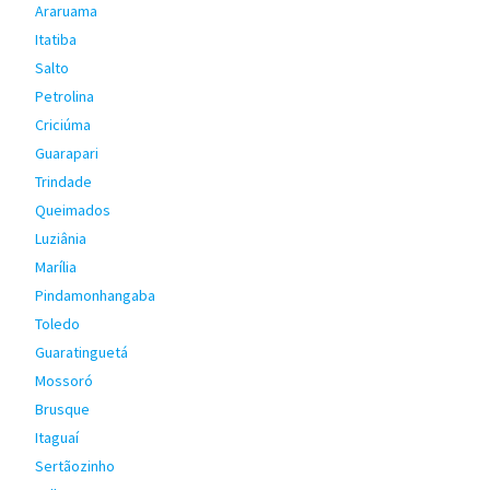
Araruama
Itatiba
Salto
Petrolina
Criciúma
Guarapari
Trindade
Queimados
Luziânia
Marília
Pindamonhangaba
Toledo
Guaratinguetá
Mossoró
Brusque
Itaguaí
Sertãozinho