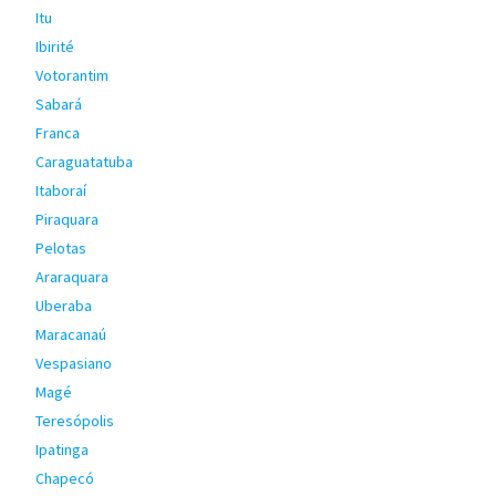
Itu
Ibirité
Votorantim
Sabará
Franca
Caraguatatuba
Itaboraí
Piraquara
Pelotas
Araraquara
Uberaba
Maracanaú
Vespasiano
Magé
Teresópolis
Ipatinga
Chapecó