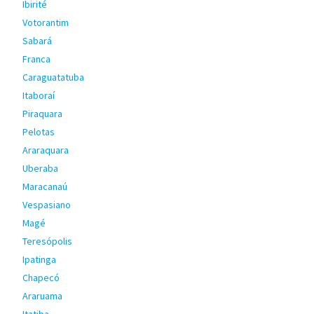
Ibirité
Votorantim
Sabará
Franca
Caraguatatuba
Itaboraí
Piraquara
Pelotas
Araraquara
Uberaba
Maracanaú
Vespasiano
Magé
Teresópolis
Ipatinga
Chapecó
Araruama