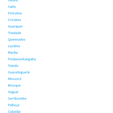
Itatiba
Salto
Petrolina
Criciúma
Guarapari
Trindade
Queimados
Luziânia
Marília
Pindamonhangaba
Toledo
Guaratinguetá
Mossoró
Brusque
Itaguaí
Sertãozinho
Palhoça
Cubatão