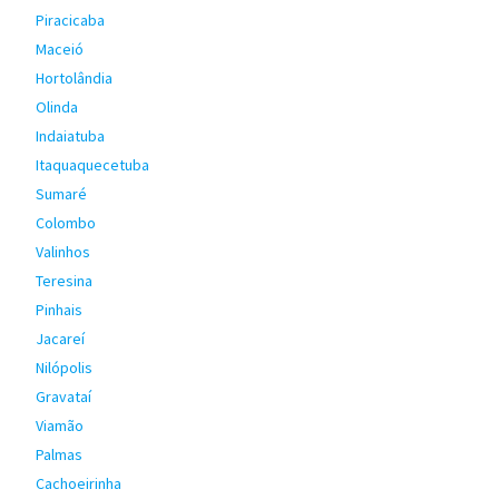
Piracicaba
Maceió
Hortolândia
Olinda
Indaiatuba
Itaquaquecetuba
Sumaré
Colombo
Valinhos
Teresina
Pinhais
Jacareí
Nilópolis
Gravataí
Viamão
Palmas
Cachoeirinha