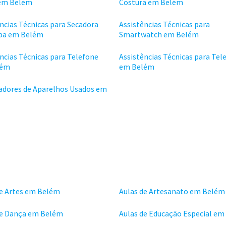
em Belém
Costura em Belém
ncias Técnicas para Secadora
Assistências Técnicas para
pa em Belém
Smartwatch em Belém
ncias Técnicas para Telefone
Assistências Técnicas para Tel
lém
em Belém
dores de Aparelhos Usados em
de Artes em Belém
Aulas de Artesanato em Belém
de Dança em Belém
Aulas de Educação Especial e