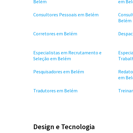
Belém
em Be
Consultores Pessoais em Belém
Consul
Belém
Corretores em Belém
Despac
Especialistas em Recrutamento e
Especi
Seleção em Belém
Trabal
Pesquisadores em Belém
Redato
em Be
Tradutores em Belém
Treina
Design e Tecnologia