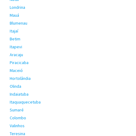
Londrina
Mauá
Blumenau
Itajaí
Betim
Itapevi
Aracaju
Piracicaba
Maceió
Hortolândia
Olinda
Indaiatuba
Itaquaquecetuba
Sumaré
Colombo
Valinhos
Teresina