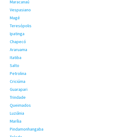
Maracanaú
Vespasiano
Magé
Teresópolis
Ipatinga
Chapecó
Araruama
Itatiba
Salto
Petrolina
Criciúma
Guarapari
Trindade
Queimados
Luziânia
Marília
Pindamonhangaba