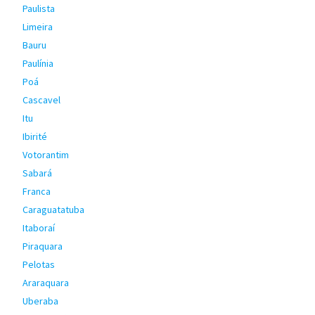
Paulista
Limeira
Bauru
Paulínia
Poá
Cascavel
Itu
Ibirité
Votorantim
Sabará
Franca
Caraguatatuba
Itaboraí
Piraquara
Pelotas
Araraquara
Uberaba