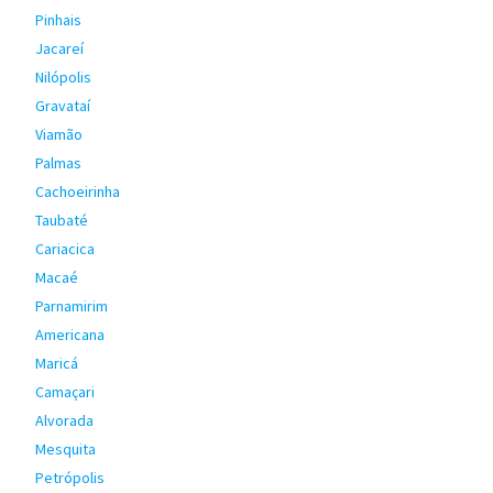
Pinhais
Jacareí
Nilópolis
Gravataí
Viamão
Palmas
Cachoeirinha
Taubaté
Cariacica
Macaé
Parnamirim
Americana
Maricá
Camaçari
Alvorada
Mesquita
Petrópolis