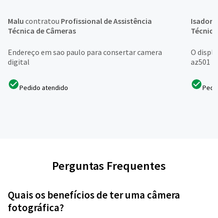
Malu
contratou
Profissional de Assistência
Isadora
Técnica de Câmeras
Técnica
Endereço em sao paulo para consertar camera
O displa
digital
az501
Pedido atendido
Pedi
Perguntas Frequentes
Quais os benefícios de ter uma câmera
fotográfica?