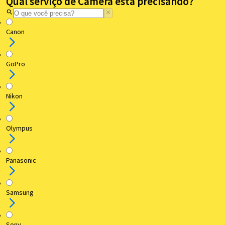
Qual serviço de Câmera está precisando?
Canon
GoPro
Nikon
Olympus
Panasonic
Samsung
Sony