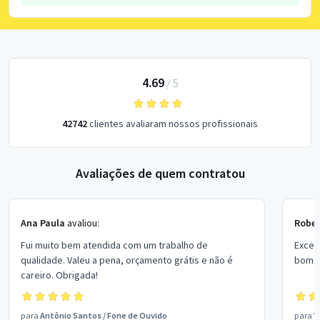
4.69
/
5
42742
clientes avaliaram nossos profissionais
Avaliações de quem contratou
Ana Paula
avaliou:
Rober
Fui muito bem atendida com um trabalho de
Excel
qualidade. Valeu a pena, orçamento grátis e não é
bom p
careiro. Obrigada!
para
Antônio Santos
/
Fone de Ouvido
para
V