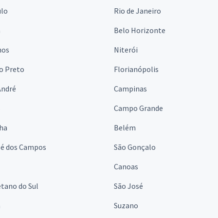
ulo
Rio de Janeiro
a
Belo Horizonte
hos
Niterói
o Preto
Florianópolis
André
Campinas
s
Campo Grande
lha
Belém
sé dos Campos
São Gonçalo
Canoas
tano do Sul
São José
á
Suzano