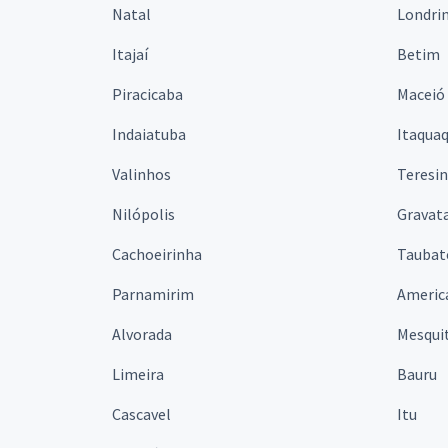
Natal
Londri
Itajaí
Betim
Piracicaba
Maceió
Indaiatuba
Itaqua
Valinhos
Teresi
Nilópolis
Gravata
Cachoeirinha
Taubat
Parnamirim
Americ
Alvorada
Mesqui
Limeira
Bauru
Cascavel
Itu