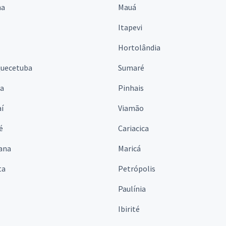
na
Mauá
Itapevi
Hortolândia
quecetuba
Sumaré
na
Pinhais
í
Viamão
é
Cariacica
ana
Maricá
ta
Petrópolis
Paulínia
Ibirité