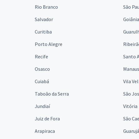
Rio Branco
São Pa
Salvador
Goiâni
Curitiba
Guarul
Porto Alegre
Ribeirã
Recife
Santo 
Osasco
Manau
Cuiabá
Vila Ve
Taboão da Serra
São Jo
Jundiaí
Vitória
Juiz de Fora
São Cae
Arapiraca
Guaruj