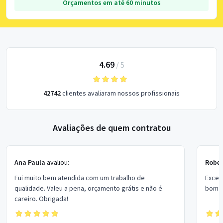
Orçamentos em até 60 minutos
4.69
/
5
42742
clientes avaliaram nossos profissionais
Avaliações de quem contratou
Ana Paula
avaliou:
Rober
Fui muito bem atendida com um trabalho de
Excel
qualidade. Valeu a pena, orçamento grátis e não é
bom p
careiro. Obrigada!