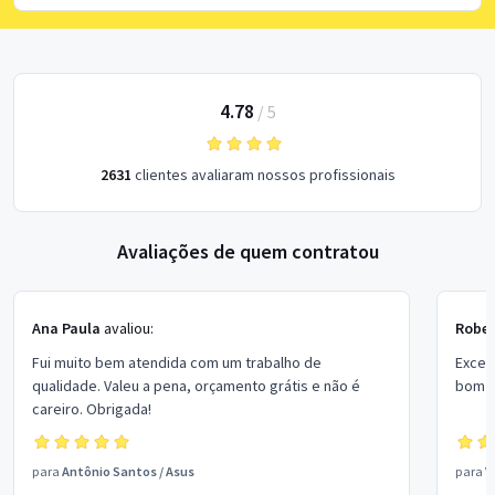
4.78
/
5
2631
clientes avaliaram nossos profissionais
Avaliações de quem contratou
Ana Paula
avaliou:
Rober
Fui muito bem atendida com um trabalho de
Excel
qualidade. Valeu a pena, orçamento grátis e não é
bom p
careiro. Obrigada!
para
Antônio Santos
/
Asus
para
V