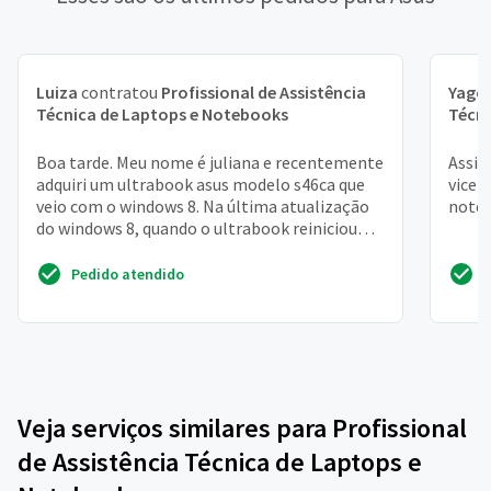
Luiza
contratou
Profissional de Assistência
Yago
Técnica de Laptops e Notebooks
Técni
Boa tarde. Meu nome é juliana e recentemente
Assis
adquiri um ultrabook asus modelo s46ca que
vicen
veio com o windows 8. Na última atualização
noteb
do windows 8, quando o ultrabook reiniciou
para conclui...
Pedido atendido
Veja serviços similares para Profissional
de Assistência Técnica de Laptops e