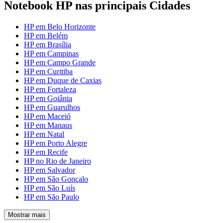
Notebook HP nas principais Cidades
HP em Belo Horizonte
HP em Belém
HP em Brasília
HP em Campinas
HP em Campo Grande
HP em Curitiba
HP em Duque de Caxias
HP em Fortaleza
HP em Goiânia
HP em Guarulhos
HP em Maceió
HP em Manaus
HP em Natal
HP em Porto Alegre
HP em Recife
HP no Rio de Janeiro
HP em Salvador
HP em São Gonçalo
HP em São Luís
HP em São Paulo
Mostrar mais