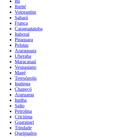
Itu
Ibirité
Votorantim
Sabará
Franca
Caraguatatuba
Itaboraí
Piraquara
Pelotas
Araraquara
Uberaba
Maracanaú
Vespasiano
Magé
Teresópolis
Ipatinga
Chapecó
Araruama
Itatiba
Salto
Petrolina
Criciúma
Guarapari
Trindade
Queimados