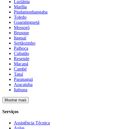
Luziânia
Marília
Pindamonhangaba
Toledo
Guaratinguetá
Mossoró
Brusque
Itaguaí
Sertãozinho
Palhoça
Cubatão
Resende
Macapá
Cambé
Tatuí
Paranaguá
Araçatuba
Itabuna
Mostrar mais
Serviços
Assistência Técnica
Aulas