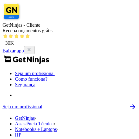
GetNinjas - Cliente
Receba orçamentos grátis
+30K
Baixar app
Seja um profissional
Como funciona?
Segurança
Seja um profissional
GetNinjas
›
Assistência Técnica
›
Notebooks e Laptops
›
HP