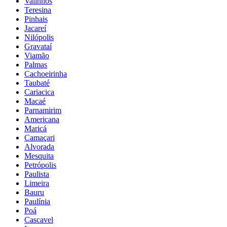
Valinhos
Teresina
Pinhais
Jacareí
Nilópolis
Gravataí
Viamão
Palmas
Cachoeirinha
Taubaté
Cariacica
Macaé
Parnamirim
Americana
Maricá
Camaçari
Alvorada
Mesquita
Petrópolis
Paulista
Limeira
Bauru
Paulínia
Poá
Cascavel