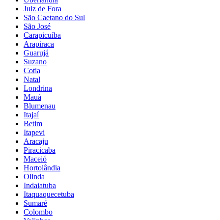
Juiz de Fora
São Caetano do Sul
São José
Carapicuíba
Arapiraca
Guarujá
Suzano
Cotia
Natal
Londrina
Mauá
Blumenau
Itajaí
Betim
Itapevi
Aracaju
Piracicaba
Maceió
Hortolândia
Olinda
Indaiatuba
Itaquaquecetuba
Sumaré
Colombo