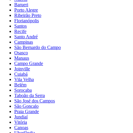
Barueri
Porto Alegre
Ribeirão Preto
Florianópolis
Santos
Recife
Santo André
Campinas
São Bernardo do Campo
Osasco
Manaus
Campo Grande
Joinville
Cuiabá
Vila Velha
Belém
Sorocaba
Taboão da Serra
São José dos Campos
São Gonçalo
Praia Grande
Jundiaí
Vitória
Canoas
Uberlândia