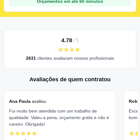
Orçamentos em até 60 minutos
4.78
/
5
2631
clientes avaliaram nossos profissionais
Avaliações de quem contratou
Ana Paula
avaliou:
Rober
Fui muito bem atendida com um trabalho de
Excel
qualidade. Valeu a pena, orçamento grátis e não é
bom 
careiro. Obrigada!