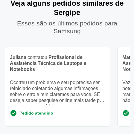
Veja alguns pedidos similares de
Sergipe
Esses são os últimos pedidos para
Samsung
Juliana
contratou
Profissional de
Mari
Assistência Técnica de Laptops e
Assi
Notebooks
Note
Ocorreu um problema e seu pc precisa ser
Vazou
reiniciado coletando algumas infirmaçoes
note
sobre o erro e reiniciaremos para voce. SE
manch
deseja saber pesquise online mais tarde por
não 
este erro oxcooo21a
parte
Pedido atendido