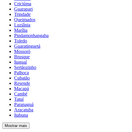
Criciúma
Guarapari
Trindade
Queimados
Luziânia
Marília
Pindamonhangaba
Toledo
Guaratinguetá
Mossoró
Brusque
Itaguaí
Sertãozinho
Palhoça
Cubatão
Resende
Macapá
Cambé
Tatuí
Paranaguá
Araçatuba
Itabuna
Mostrar mais