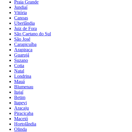
Praia Grande
Jundiaí
Vitória
Canoas
Uberlândia
Juiz de Fora
São Caetano do Sul
São José
Carapicuíba
Arapiraca
Guarujá
Suzano
Cotia
Natal
Londrina
Mauá
Blumenau
Itajaí
Betim
Itapevi
Aracaju
Piracicaba
Maceió
Hortolândia
Olinda