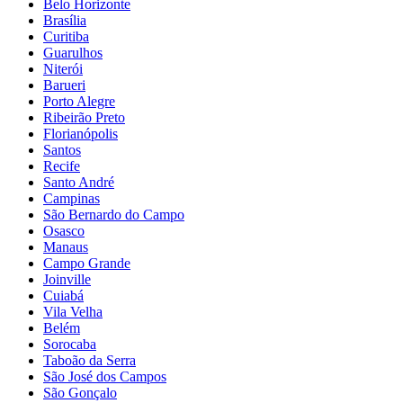
Belo Horizonte
Brasília
Curitiba
Guarulhos
Niterói
Barueri
Porto Alegre
Ribeirão Preto
Florianópolis
Santos
Recife
Santo André
Campinas
São Bernardo do Campo
Osasco
Manaus
Campo Grande
Joinville
Cuiabá
Vila Velha
Belém
Sorocaba
Taboão da Serra
São José dos Campos
São Gonçalo