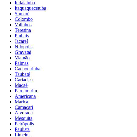
Indaiatuba
Itaquaquecetuba
Sumaré
Colombo
Valinhos
Teresina
Pinhais
Jacareí
Nilópolis
Gravataí
Viamão
Palmas
Cachoeirinha
Taubaté
Cariacica
Macaé
Parnamirim
Americana
Maricá
Camaçari
Alvorada
Mesquita
Petrópolis
Paulista
Limeira