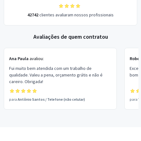
42742
clientes avaliaram nossos profissionais
Avaliações de quem contratou
Ana Paula
avaliou:
Rober
Fui muito bem atendida com um trabalho de
Excel
qualidade. Valeu a pena, orçamento grátis e não é
bom p
careiro. Obrigada!
para
Antônio Santos
/
Telefone (não celular)
para
V