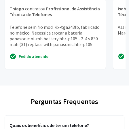
Thiago
contratou
Profissional de Assistência
Isabe
Técnica de Telefones
Técni
Telefone sem fio mod. Kx-tga243lb, fabricado
Assis
no méxico. Necessita trocar a bateria
Marca
panasonic ni-mh battery hhr-p105 - 2. 4 v 830
mah (31) replace with panasonic hhr-p105
Pedido atendido
Perguntas Frequentes
Quais os benefícios de ter um telefone?