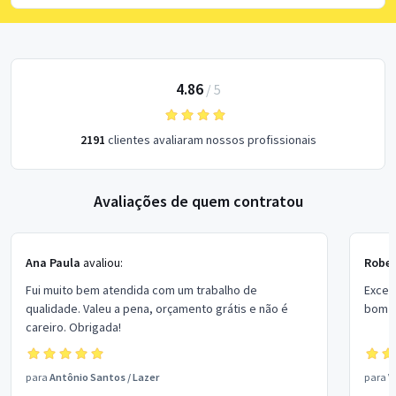
4.86
/
5
2191
clientes avaliaram nossos profissionais
Avaliações de quem contratou
Ana Paula
avaliou:
Rober
Fui muito bem atendida com um trabalho de
Excel
qualidade. Valeu a pena, orçamento grátis e não é
bom p
careiro. Obrigada!
para
Antônio Santos
/
Lazer
para
V