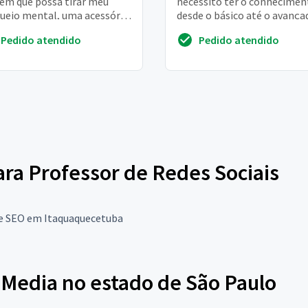
ém que possa tirar meu
necessito ter o conhecimen
ueio mental, uma acessória
desde o básico até o avança
até mesmo uma prestação
para ou fazer propriamente
Pedido atendido
Pedido atendido
erviço
minhas campanhas e ...
para Professor de Redes Sociais
de SEO em Itaquaquecetuba
 Media no estado de São Paulo