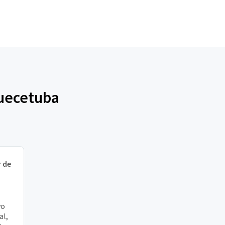
quecetuba
 de
vo
al,