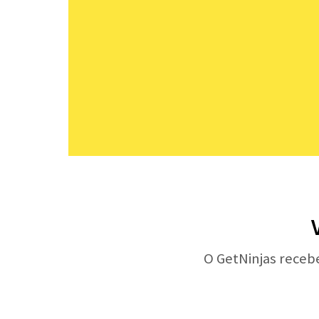
O GetNinjas receb