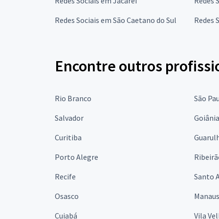
Redes Sociais em Jacareí
Redes 
Redes Sociais em São Caetano do Sul
Redes S
Encontre outros profissi
Rio Branco
São Pa
Salvador
Goiâni
Curitiba
Guarul
Porto Alegre
Ribeirã
Recife
Santo 
Osasco
Manau
Cuiabá
Vila Ve