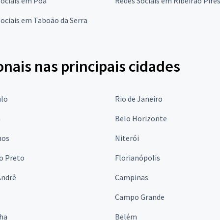
Sociais em Poá
Redes Sociais em Ribeirão Pire
ociais em Taboão da Serra
onais nas principais cidades
ulo
Rio de Janeiro
a
Belo Horizonte
hos
Niterói
o Preto
Florianópolis
André
Campinas
s
Campo Grande
lha
Belém