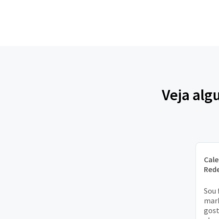
Veja alg
Cal
Rede
Sou 
mar
gost