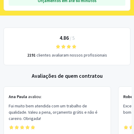
Orçamentos em até 60 minutos
4.86
/
5
2191
clientes avaliaram nossos profissionais
Avaliações de quem contratou
Ana Paula
avaliou:
Rober
Fui muito bem atendida com um trabalho de
Excel
qualidade. Valeu a pena, orçamento grátis e não é
bom p
careiro. Obrigada!