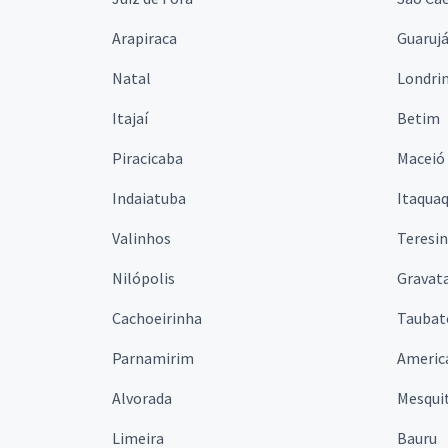
Arapiraca
Guaruj
Natal
Londri
Itajaí
Betim
Piracicaba
Maceió
Indaiatuba
Itaqua
Valinhos
Teresi
Nilópolis
Gravata
Cachoeirinha
Taubat
Parnamirim
Americ
Alvorada
Mesqui
Limeira
Bauru