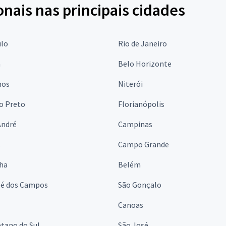
onais nas principais cidades
ulo
Rio de Janeiro
a
Belo Horizonte
hos
Niterói
o Preto
Florianópolis
André
Campinas
s
Campo Grande
lha
Belém
sé dos Campos
São Gonçalo
Canoas
tano do Sul
São José