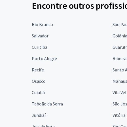
Encontre outros profissi
Rio Branco
São Pa
Salvador
Goiâni
Curitiba
Guarul
Porto Alegre
Ribeirã
Recife
Santo 
Osasco
Manau
Cuiabá
Vila Ve
Taboão da Serra
São Jo
Jundiaí
Vitória
Juiz de Fora
São Cae