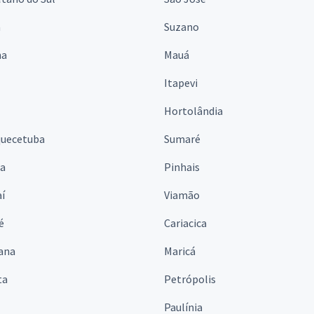
á
Suzano
na
Mauá
Itapevi
Hortolândia
quecetuba
Sumaré
na
Pinhais
í
Viamão
é
Cariacica
ana
Maricá
ta
Petrópolis
Paulínia