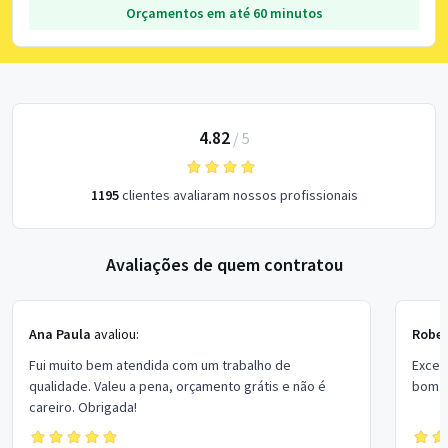
Orçamentos em até 60 minutos
4.82
/
5
1195
clientes avaliaram nossos profissionais
Avaliações de quem contratou
Ana Paula
avaliou:
Rober
Fui muito bem atendida com um trabalho de
Excel
qualidade. Valeu a pena, orçamento grátis e não é
bom p
careiro. Obrigada!