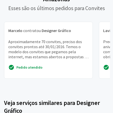
Esses são os últimos pedidos para Convites
Marcelo
contratou
Designer Gráfico
Lavín
Aproximadamente 70 convites, preciso dos
Preci
convites prontos até 30/01/2016. Temos o
anive
modelo dos convites que pegamos pela
convi
internet, mas estamos abertos a propostas se
obrig
for mais em conta. Esta...
Pedido atendido
Veja serviços similares para Designer
Gráfico