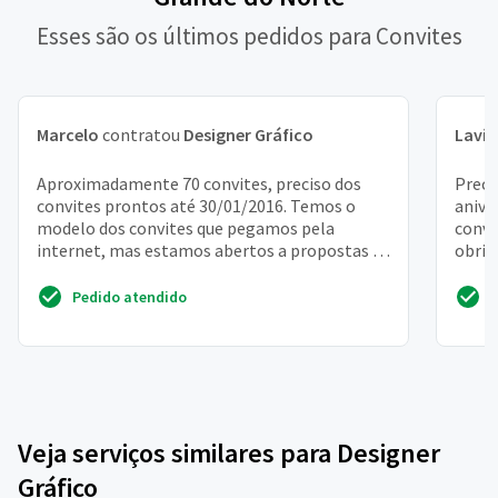
Esses são os últimos pedidos para Convites
Marcelo
contratou
Designer Gráfico
Lavín
Aproximadamente 70 convites, preciso dos
Preci
convites prontos até 30/01/2016. Temos o
anive
modelo dos convites que pegamos pela
convi
internet, mas estamos abertos a propostas se
obrig
for mais em conta. Esta...
Pedido atendido
Veja serviços similares para Designer
Gráfico