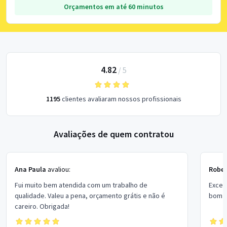
Orçamentos em até 60 minutos
4.82
/
5
1195
clientes avaliaram nossos profissionais
Avaliações de quem contratou
Ana Paula
avaliou:
Rober
Fui muito bem atendida com um trabalho de
Excel
qualidade. Valeu a pena, orçamento grátis e não é
bom p
careiro. Obrigada!