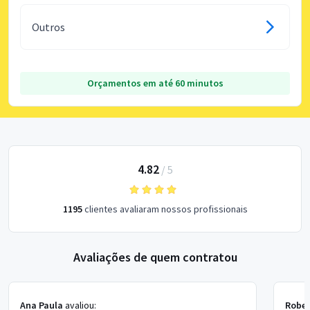
Outros
Orçamentos em até 60 minutos
4.82
/
5
1195
clientes avaliaram nossos profissionais
Avaliações de quem contratou
Ana Paula
avaliou:
Rober