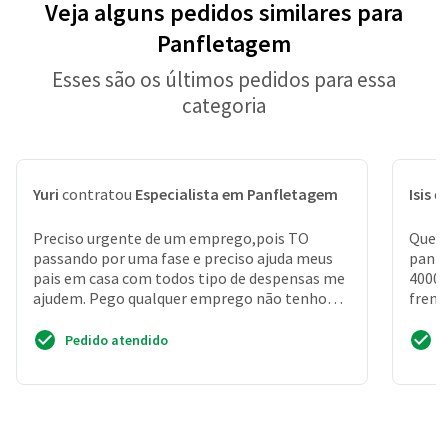
Veja alguns pedidos similares para
Panfletagem
Esses são os últimos pedidos para essa
categoria
Yuri
contratou
Especialista em Panfletagem
Isis
c
Preciso urgente de um emprego,pois TO
Quero
passando por uma fase e preciso ajuda meus
panfl
pais em casa com todos tipo de despensas me
4000 
ajudem. Pego qualquer emprego não tenho
frent
frescura de nada sou p...
jacar
Pedido atendido