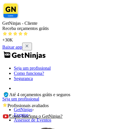
GetNinjas - Cliente
Receba orçamentos grátis
+30K
Baixar app
Seja um profissional
Como funciona?
Segurança
Até 4 orçamentos grátis e seguros
Seja um profissional
Profissionais avaliados
GetNinjas
›
Eventos
›
Como funciona o GetNinjas?
Assessor de Eventos