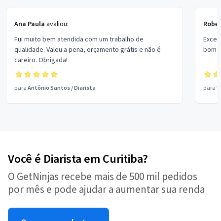
Ana Paula
avaliou:
Rober
Fui muito bem atendida com um trabalho de
Excel
qualidade. Valeu a pena, orçamento grátis e não é
bom p
careiro. Obrigada!
para
Antônio Santos
/
Diarista
para
V
Você é Diarista em Curitiba?
O GetNinjas recebe mais de 500 mil pedidos
por mês e pode ajudar a aumentar sua renda