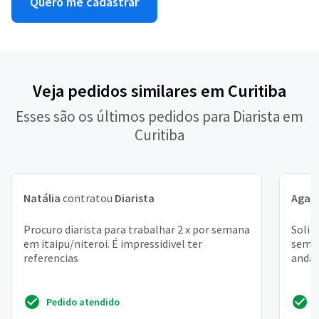
Quero me cadastrar
Veja pedidos similares em Curitiba
Esses são os últimos pedidos para Diarista em
Curitiba
Natália
contratou
Diarista
Agat
Procuro diarista para trabalhar 2 x por semana
Solic
em itaipu/niteroi. É impressidivel ter
seman
referencias
andar
Pedido atendido