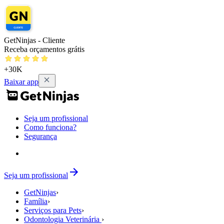
GetNinjas - Cliente
Receba orçamentos grátis
+30K
Baixar app
Seja um profissional
Como funciona?
Segurança
Seja um profissional
GetNinjas
›
Família
›
Serviços para Pets
›
Odontologia Veterinária
›