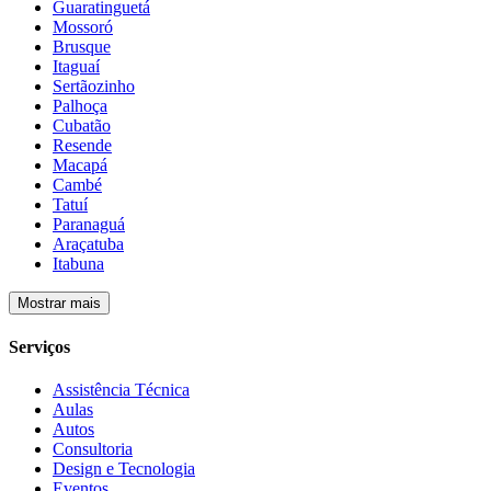
Guaratinguetá
Mossoró
Brusque
Itaguaí
Sertãozinho
Palhoça
Cubatão
Resende
Macapá
Cambé
Tatuí
Paranaguá
Araçatuba
Itabuna
Mostrar mais
Serviços
Assistência Técnica
Aulas
Autos
Consultoria
Design e Tecnologia
Eventos