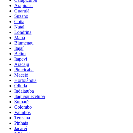
Carapicuíba
Arapiraca
Guarujá
Suzano
Cotia
Natal
Londrina
Mauá
Blumenau
Itajaí
Betim
Itapevi
Aracaju
Piracicaba
Maceió
Hortolândia
Olinda
Indaiatuba
Itaquaquecetuba
Sumaré
Colombo
Valinhos
Teresina
Pinhais
Jacareí