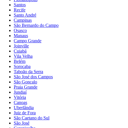
Santos
Recife
Santo André
Campinas
São Bernardo do Campo
Osasco
Manaus
Campo Grande
Joinville
Cuiabá
Vila Velha
Belém
Sorocaba
Taboão da Serra
São José dos Campos
São Gonçalo
Praia Grande
Jundiaí
Vitória
Canoas
Uberlândia
Juiz de Fora
São Caetano do Sul
São José