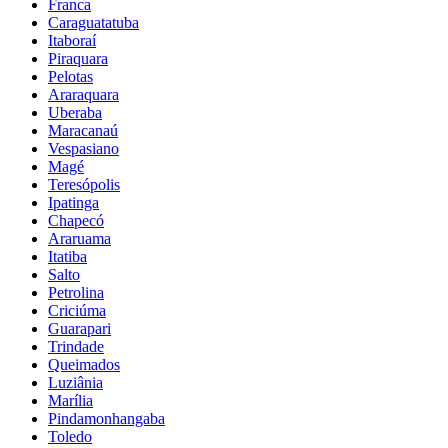
Franca
Caraguatatuba
Itaboraí
Piraquara
Pelotas
Araraquara
Uberaba
Maracanaú
Vespasiano
Magé
Teresópolis
Ipatinga
Chapecó
Araruama
Itatiba
Salto
Petrolina
Criciúma
Guarapari
Trindade
Queimados
Luziânia
Marília
Pindamonhangaba
Toledo