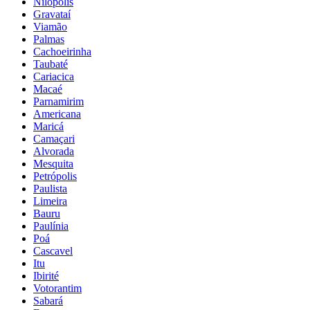
Nilópolis
Gravataí
Viamão
Palmas
Cachoeirinha
Taubaté
Cariacica
Macaé
Parnamirim
Americana
Maricá
Camaçari
Alvorada
Mesquita
Petrópolis
Paulista
Limeira
Bauru
Paulínia
Poá
Cascavel
Itu
Ibirité
Votorantim
Sabará