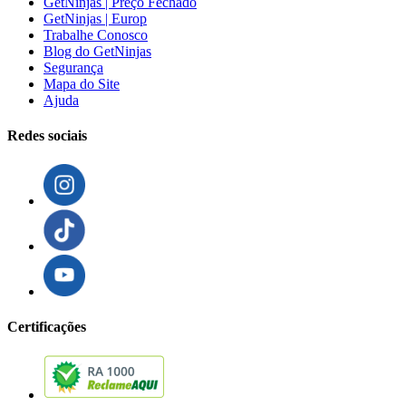
GetNinjas | Preço Fechado
GetNinjas | Europ
Trabalhe Conosco
Blog do GetNinjas
Segurança
Mapa do Site
Ajuda
Redes sociais
Certificações