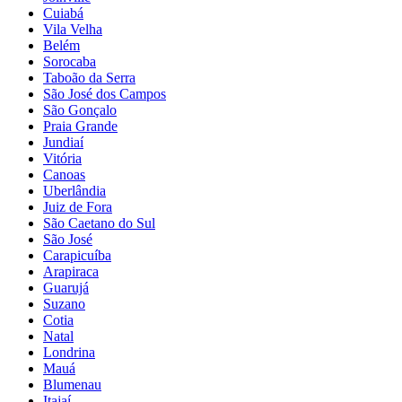
Cuiabá
Vila Velha
Belém
Sorocaba
Taboão da Serra
São José dos Campos
São Gonçalo
Praia Grande
Jundiaí
Vitória
Canoas
Uberlândia
Juiz de Fora
São Caetano do Sul
São José
Carapicuíba
Arapiraca
Guarujá
Suzano
Cotia
Natal
Londrina
Mauá
Blumenau
Itajaí