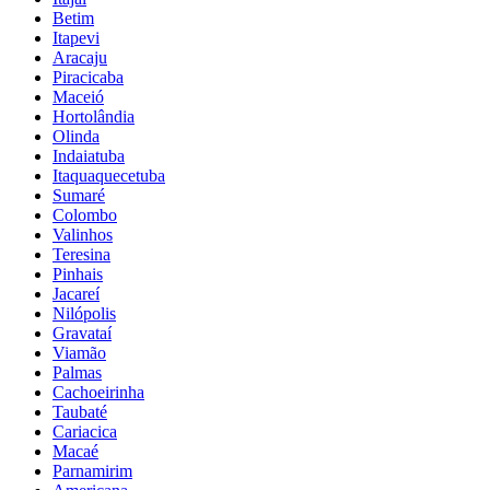
Betim
Itapevi
Aracaju
Piracicaba
Maceió
Hortolândia
Olinda
Indaiatuba
Itaquaquecetuba
Sumaré
Colombo
Valinhos
Teresina
Pinhais
Jacareí
Nilópolis
Gravataí
Viamão
Palmas
Cachoeirinha
Taubaté
Cariacica
Macaé
Parnamirim