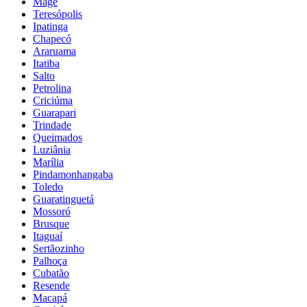
Magé
Teresópolis
Ipatinga
Chapecó
Araruama
Itatiba
Salto
Petrolina
Criciúma
Guarapari
Trindade
Queimados
Luziânia
Marília
Pindamonhangaba
Toledo
Guaratinguetá
Mossoró
Brusque
Itaguaí
Sertãozinho
Palhoça
Cubatão
Resende
Macapá