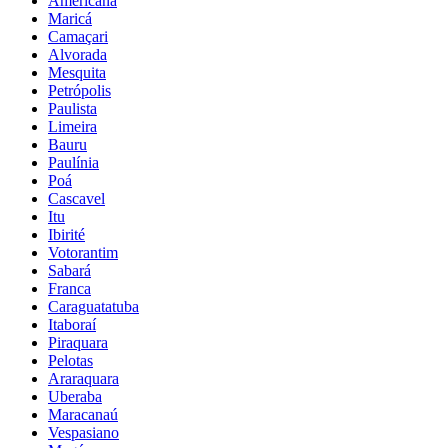
Americana
Maricá
Camaçari
Alvorada
Mesquita
Petrópolis
Paulista
Limeira
Bauru
Paulínia
Poá
Cascavel
Itu
Ibirité
Votorantim
Sabará
Franca
Caraguatatuba
Itaboraí
Piraquara
Pelotas
Araraquara
Uberaba
Maracanaú
Vespasiano