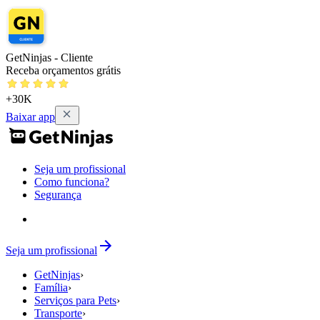
GetNinjas - Cliente
Receba orçamentos grátis
+30K
Baixar app
Seja um profissional
Como funciona?
Segurança
Seja um profissional
GetNinjas
›
Família
›
Serviços para Pets
›
Transporte
›