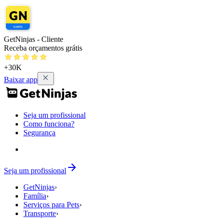
GetNinjas - Cliente
Receba orçamentos grátis
+30K
Baixar app
Seja um profissional
Como funciona?
Segurança
Seja um profissional
GetNinjas
›
Família
›
Serviços para Pets
›
Transporte
›