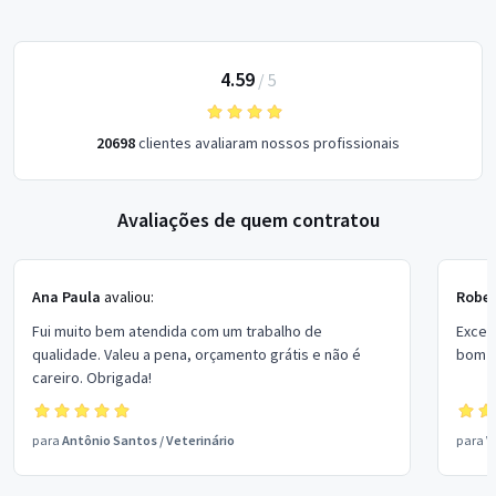
4.59
/
5
20698
clientes avaliaram nossos profissionais
Avaliações de quem contratou
Ana Paula
avaliou:
Rober
Fui muito bem atendida com um trabalho de
Excel
qualidade. Valeu a pena, orçamento grátis e não é
bom p
careiro. Obrigada!
para
Antônio Santos
/
Veterinário
para
V