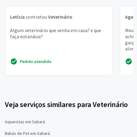
Letícia
contratou
Veterinário
Agat
Algum veterinário que venha em casa? e que
Meu g
faça eutanásia?
acho 
garga
alime
Pedido atendido
Veja serviços similares para Veterinário
Aquaristas em Sabará
Babás de Pet em Sabará