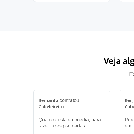
Veja al
E
Bernardo
Ben
contratou
Cabeleireiro
Cabe
Quanto custa em média, para
Prog
fazer luzes platinadas
em 