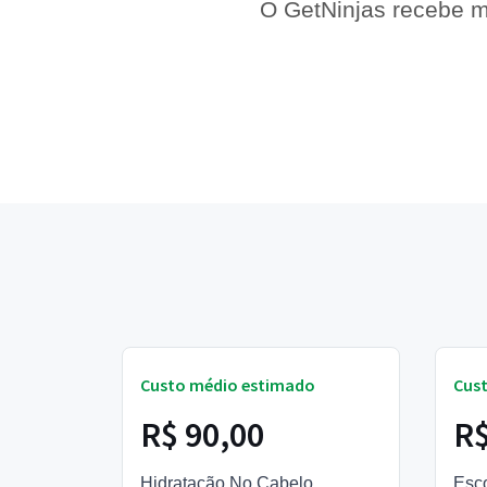
O GetNinjas recebe m
Custo médio estimado
Cus
R$ 90,00
R$
Hidratação No Cabelo
Esco