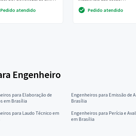
r estimado para reforma
ultrapassando os 100a e o
Pedido atendido
Pedido atendido
nte com...
disjuntor cai
para Engenheiro
eiros para Elaboração de
Engenheiros para Emissão de 
s em Brasília
Brasília
eiros para Laudo Técnico em
Engenheiros para Perícia e Ava
a
em Brasília