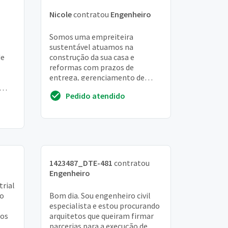
Nicole
contratou
Engenheiro
Somos uma empreiteira
sustentável atuamos na
de
construção da sua casa e
reformas com prazos de
entrega, gerenciamento de
obras, sustentabilidade
Pedido atendido
atuamos no rio de janeiro e
região dos lagos...
1423487_DTE-481
contratou
Engenheiro
rial
do
Bom dia. Sou engenheiro civil
especialista e estou procurando
tos
arquitetos que queiram firmar
parcerias para a execução de