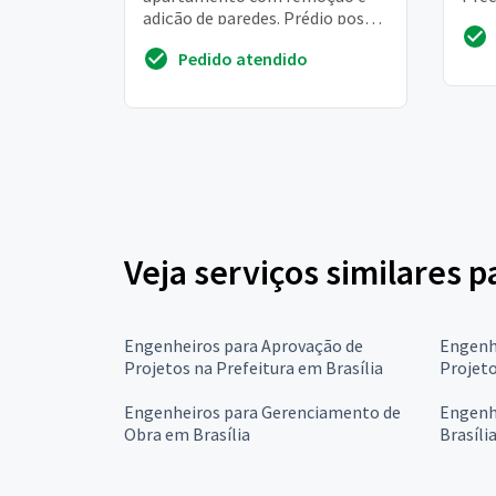
adição de paredes. Prédio possui
valo
4 pisos, construído com blocos
some
Pedido atendido
estruturais, sem coluna.
Veja serviços similares 
Engenheiros para Aprovação de
Engenh
Projetos na Prefeitura em Brasília
Projeto
Engenheiros para Gerenciamento de
Engenh
Obra em Brasília
Brasíli