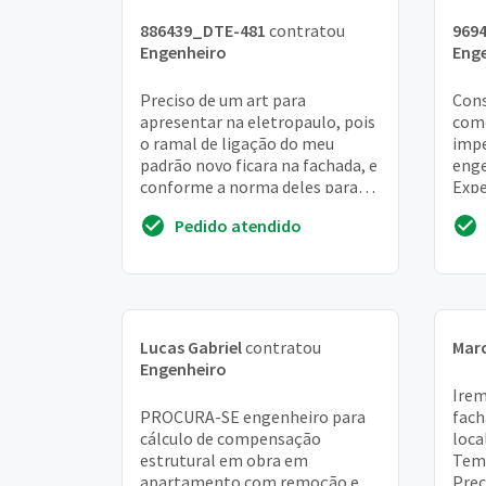
886439_DTE-481
contratou
969
Engenheiro
Eng
Preciso de um art para
Cons
apresentar na eletropaulo, pois
come
o ramal de ligação do meu
impe
padrão novo ficara na fachada, e
enge
conforme a norma deles para
Expe
cabos acima de 35mm sera
refe
Pedido atendido
necessário que um pr...
no 
Lucas Gabriel
contratou
Mar
Engenheiro
Irem
PROCURA-SE engenheiro para
fach
cálculo de compensação
loca
estrutural em obra em
Tem 
apartamento com remoção e
Prec