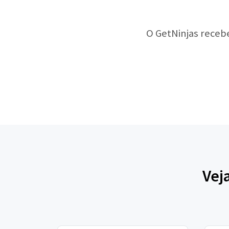
O GetNinjas receb
Vej