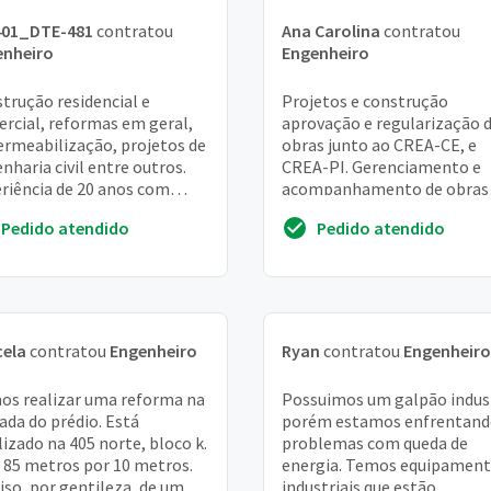
401_DTE-481
contratou
Ana Carolina
contratou
enheiro
Engenheiro
trução residencial e
Projetos e construção
rcial, reformas em geral,
aprovação e regularização 
rmeabilização, projetos de
obras junto ao CREA-CE, e
nharia civil entre outros.
CREA-PI. Gerenciamento e
riência de 20 anos com
acompanhamento de obras
rências de obras executadas
residenciais, comerciais e
Pedido atendido
Pedido atendido
RJ
industriais regularize sua
constru...
cela
contratou
Engenheiro
Ryan
contratou
Engenheiro
os realizar uma reforma na
Possuimos um galpão indust
ada do prédio. Está
porém estamos enfrentan
lizado na 405 norte, bloco k.
problemas com queda de
85 metros por 10 metros.
energia. Temos equipamen
iso, por gentileza, de um
industriais que estão