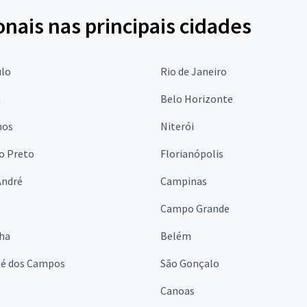
onais nas principais cidades
ulo
Rio de Janeiro
a
Belo Horizonte
hos
Niterói
o Preto
Florianópolis
André
Campinas
s
Campo Grande
lha
Belém
sé dos Campos
São Gonçalo
Canoas