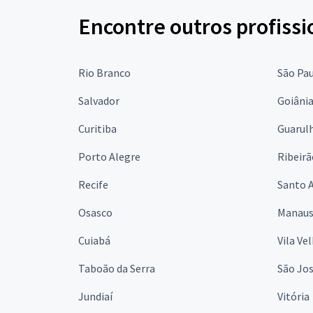
Encontre outros profissi
Rio Branco
São Pa
Salvador
Goiâni
Curitiba
Guarul
Porto Alegre
Ribeirã
Recife
Santo 
Osasco
Manau
Cuiabá
Vila Ve
Taboão da Serra
São Jo
Jundiaí
Vitória