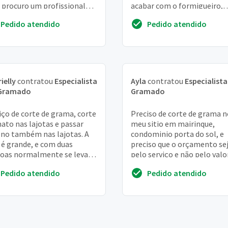
, procuro um profissional
acabar com o formigueiro,
saiba trabalhar e tenha
arrancar tudo e replantar o
Pedido atendido
Pedido atendido
ênc...
tipo de grama
ielly
contratou
Especialista
Ayla
contratou
Especialist
Gramado
Gramado
iço de corte de grama, corte
Preciso de corte de grama n
ato nas lajotas e passar
meu sitio em mairinque,
no também nas lajotas. A
condominio porta do sol, e
 é grande, e com duas
preciso que o orçamento se
oas normalmente se leva
pelo serviço e não pelo valo
 horas de trabalho
imovel, sou aposentado, as
Pedido atendido
Pedido atendido
pessoas entram na ...