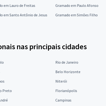
o em Lauro de Freitas
Gramado em Paulo Afonso
o em Santo Antônio de Jesus
Gramado em Simões Filho
onais nas principais cidades
ulo
Rio de Janeiro
a
Belo Horizonte
hos
Niterói
o Preto
Florianópolis
André
Campinas