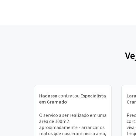
Ve
Hadassa
contratou
Especialista
Lar
em Gramado
Gra
O servico a ser realizado em uma
Prec
area de 100m2
cort
aproximadamente - arrancar os
viva
matos que nasceram nessa area,
freq