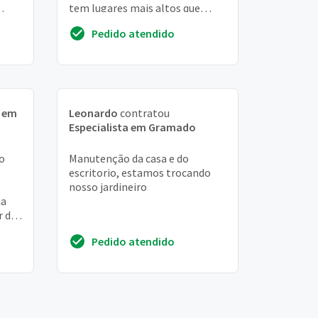
tem lugares mais altos que
utro
outros. Quero a grama retinha.
Pedido atendido
Acredito ...
a em
Leonardo
contratou
Especialista em Gramado
o
Manutenção da casa e do
escritorio, estamos trocando
nosso jardineiro
ja
r do
Pedido atendido