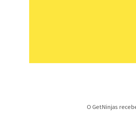
O GetNinjas receb