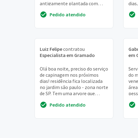
antigamente plantada com
dias
grama. - plantar uma nova
que 
Pedido atendido
grama - preparar o terreno d...
excel
Luiz Felipe
contratou
Gabr
Especialista em Gramado
em 
Olá boa noite, preciso do serviço
Serv
de capinagem nos próximos
do m
dias! residência fica localizada
vene
no jardim são paulo - zona norte
área
de SP. Tem uma arvore que
pess
precisa de poldagem. Abs
duas
Pedido atendido