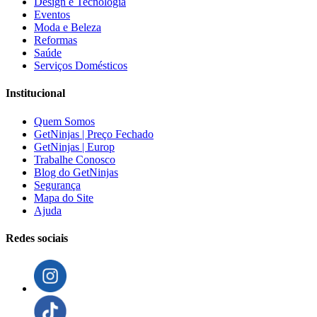
Design e Tecnologia
Eventos
Moda e Beleza
Reformas
Saúde
Serviços Domésticos
Institucional
Quem Somos
GetNinjas | Preço Fechado
GetNinjas | Europ
Trabalhe Conosco
Blog do GetNinjas
Segurança
Mapa do Site
Ajuda
Redes sociais