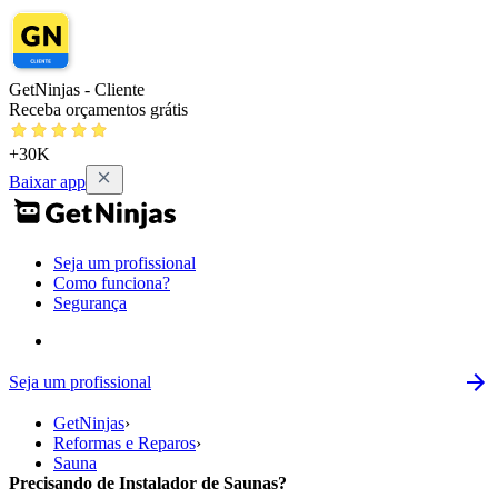
GetNinjas - Cliente
Receba orçamentos grátis
+30K
Baixar app
Seja um profissional
Como funciona?
Segurança
Seja um profissional
GetNinjas
›
Reformas e Reparos
›
Sauna
Precisando de Instalador de Saunas?