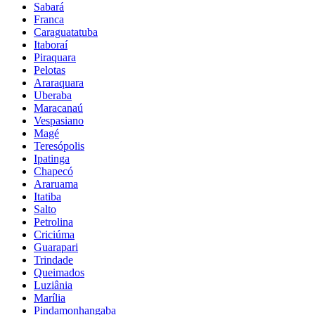
Sabará
Franca
Caraguatatuba
Itaboraí
Piraquara
Pelotas
Araraquara
Uberaba
Maracanaú
Vespasiano
Magé
Teresópolis
Ipatinga
Chapecó
Araruama
Itatiba
Salto
Petrolina
Criciúma
Guarapari
Trindade
Queimados
Luziânia
Marília
Pindamonhangaba