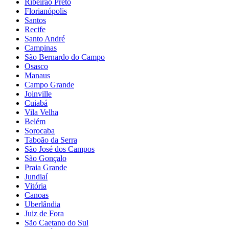
Ribeirão Preto
Florianópolis
Santos
Recife
Santo André
Campinas
São Bernardo do Campo
Osasco
Manaus
Campo Grande
Joinville
Cuiabá
Vila Velha
Belém
Sorocaba
Taboão da Serra
São José dos Campos
São Gonçalo
Praia Grande
Jundiaí
Vitória
Canoas
Uberlândia
Juiz de Fora
São Caetano do Sul