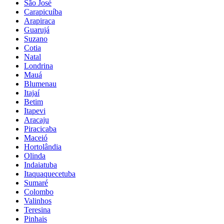
São José
Carapicuíba
Arapiraca
Guarujá
Suzano
Cotia
Natal
Londrina
Mauá
Blumenau
Itajaí
Betim
Itapevi
Aracaju
Piracicaba
Maceió
Hortolândia
Olinda
Indaiatuba
Itaquaquecetuba
Sumaré
Colombo
Valinhos
Teresina
Pinhais