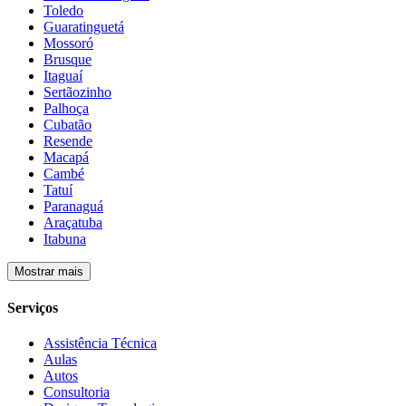
Toledo
Guaratinguetá
Mossoró
Brusque
Itaguaí
Sertãozinho
Palhoça
Cubatão
Resende
Macapá
Cambé
Tatuí
Paranaguá
Araçatuba
Itabuna
Mostrar mais
Serviços
Assistência Técnica
Aulas
Autos
Consultoria