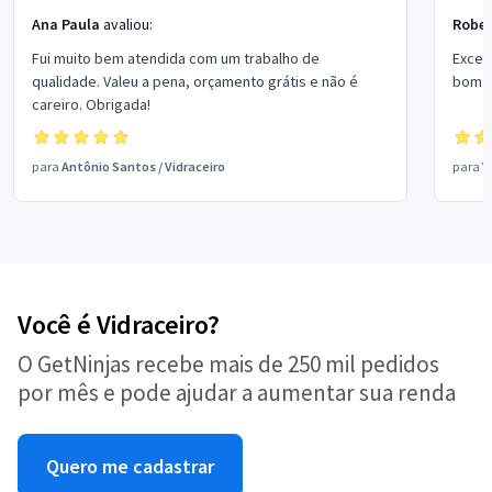
Ana Paula
avaliou:
Rober
Fui muito bem atendida com um trabalho de
Excel
qualidade. Valeu a pena, orçamento grátis e não é
bom p
careiro. Obrigada!
para
Antônio Santos
/
Vidraceiro
para
V
Você é Vidraceiro?
O GetNinjas recebe mais de 250 mil pedidos
por mês e pode ajudar a aumentar sua renda
Quero me cadastrar