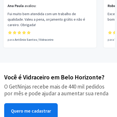
Ana Paula
avaliou:
Rober
Fui muito bem atendida com um trabalho de
Excel
qualidade. Valeu a pena, orçamento grátis e não é
bom p
careiro. Obrigada!
para
Antônio Santos
/
Vidraceiro
para
V
Você é Vidraceiro em Belo Horizonte?
O GetNinjas recebe mais de 440 mil pedidos
por mês e pode ajudar a aumentar sua renda
Quero me cadastrar