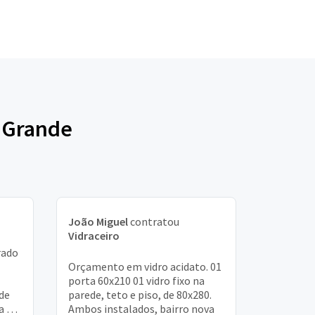
o Grande
João Miguel
contratou
Vidraceiro
rado
Orçamento em vidro acidato. 01
porta 60x210 01 vidro fixo na
de
parede, teto e piso, de 80x280.
ta na
Ambos instalados, bairro nova