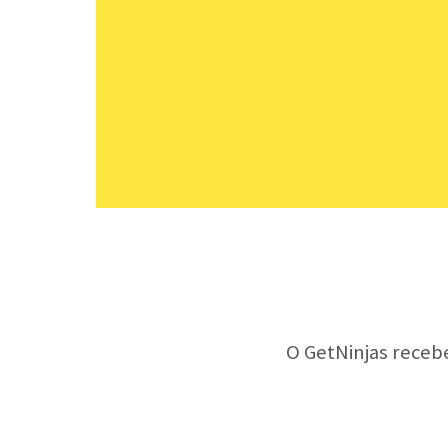
O GetNinjas receb