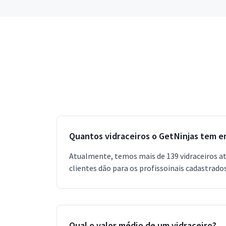
Quantos vidraceiros o GetNinjas tem 
Atualmente, temos mais de 139 vidraceiros at
clientes dão para os profissoinais cadastrados
Qual o valor médio de um vidraceiro?