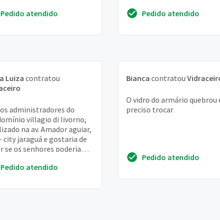
obra.
Pedido atendido
Pedido atendido
a Luiza
contratou
Bianca
contratou
Vidraceir
aceiro
O vidro do armário quebrou 
s administradores do
preciso trocar
omínio villagio di livorno,
lizado na av. Amador aguiar,
– city jaraguá e gostaria de
r se os senhores poderiam
Pedido atendido
enviar orçamento para
Pedido atendido
laç...