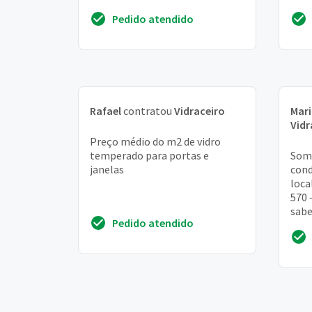
Pedido atendido
Rafael
contratou
Vidraceiro
Mari
Vidr
Preço médio do m2 de vidro
temperado para portas e
Somo
janelas
cond
loca
570 
sabe
Pedido atendido
nos 
insta