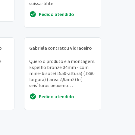
suissa-bhte
Pedido atendido
o
Gabriela
contratou
Vidraceiro
e
Quero o produto e a montagem.
Espelho bronze 04mm - com
mine-bisote(1550-altura) (1880
largura) ( area 2,95m2) 6 (
seis)furos pequeno
04mm/12mm- com mine bizote
Pedido atendido