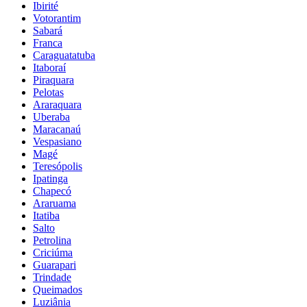
Ibirité
Votorantim
Sabará
Franca
Caraguatatuba
Itaboraí
Piraquara
Pelotas
Araraquara
Uberaba
Maracanaú
Vespasiano
Magé
Teresópolis
Ipatinga
Chapecó
Araruama
Itatiba
Salto
Petrolina
Criciúma
Guarapari
Trindade
Queimados
Luziânia