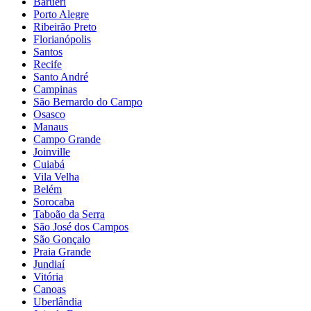
Barueri
Porto Alegre
Ribeirão Preto
Florianópolis
Santos
Recife
Santo André
Campinas
São Bernardo do Campo
Osasco
Manaus
Campo Grande
Joinville
Cuiabá
Vila Velha
Belém
Sorocaba
Taboão da Serra
São José dos Campos
São Gonçalo
Praia Grande
Jundiaí
Vitória
Canoas
Uberlândia