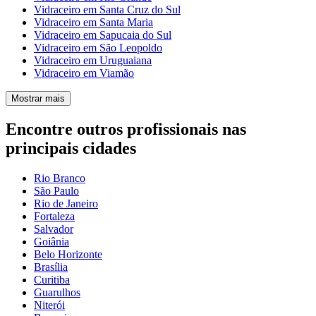
Vidraceiro em Santa Cruz do Sul
Vidraceiro em Santa Maria
Vidraceiro em Sapucaia do Sul
Vidraceiro em São Leopoldo
Vidraceiro em Uruguaiana
Vidraceiro em Viamão
Mostrar mais
Encontre outros profissionais nas
principais cidades
Rio Branco
São Paulo
Rio de Janeiro
Fortaleza
Salvador
Goiânia
Belo Horizonte
Brasília
Curitiba
Guarulhos
Niterói