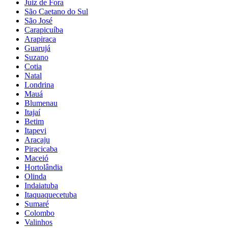
Juiz de Fora
São Caetano do Sul
São José
Carapicuíba
Arapiraca
Guarujá
Suzano
Cotia
Natal
Londrina
Mauá
Blumenau
Itajaí
Betim
Itapevi
Aracaju
Piracicaba
Maceió
Hortolândia
Olinda
Indaiatuba
Itaquaquecetuba
Sumaré
Colombo
Valinhos