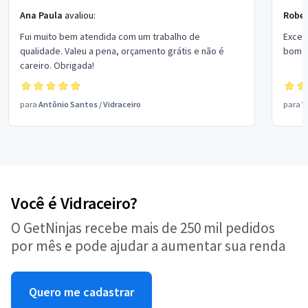
Ana Paula
avaliou:
Rober
Fui muito bem atendida com um trabalho de
Excel
qualidade. Valeu a pena, orçamento grátis e não é
bom p
careiro. Obrigada!
para
Antônio Santos
/
Vidraceiro
para
V
Você é Vidraceiro?
O GetNinjas recebe mais de 250 mil pedidos
por mês e pode ajudar a aumentar sua renda
Quero me cadastrar