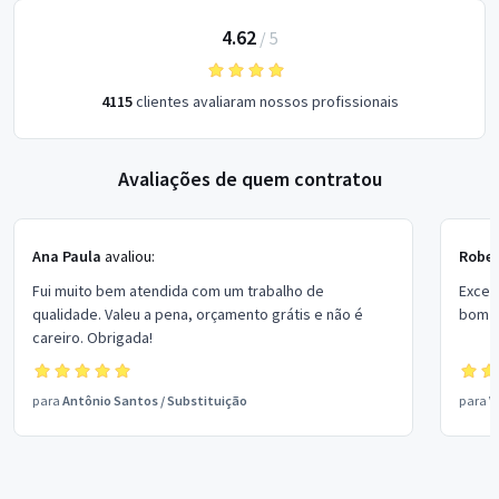
4.62
/
5
4115
clientes avaliaram nossos profissionais
Avaliações de quem contratou
Ana Paula
avaliou:
Rober
Fui muito bem atendida com um trabalho de
Excel
qualidade. Valeu a pena, orçamento grátis e não é
bom p
careiro. Obrigada!
para
Antônio Santos
/
Substituição
para
V