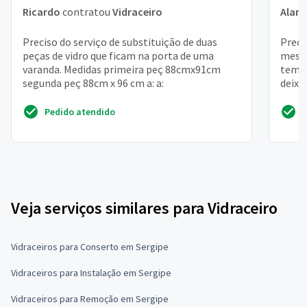
Ricardo
contratou
Vidraceiro
Alan
Preciso do serviço de substituição de duas
Preci
peças de vidro que ficam na porta de uma
mesa 
varanda. Medidas primeira peç 88cmx91cm
tem u
segunda peç 88cm x 96 cm a: a:
deixa
tampo 
Pedido atendido
Veja serviços similares para Vidraceiro
Vidraceiros para Conserto em Sergipe
Vidraceiros para Instalação em Sergipe
Vidraceiros para Remoção em Sergipe