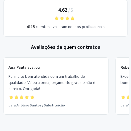
4.62
/
5
4115
clientes avaliaram nossos profissionais
Avaliações de quem contratou
Ana Paula
avaliou:
Rober
Fui muito bem atendida com um trabalho de
Excel
qualidade. Valeu a pena, orçamento grátis e não é
bom p
careiro. Obrigada!
para
Antônio Santos
/
Substituição
para
V