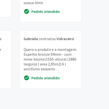
suissa-bhte
Pedido atendido
o
Gabriela
contratou
Vidraceiro
e
Quero o produto e a montagem.
Espelho bronze 04mm - com
mine-bisote(1550-altura) (1880
largura) ( area 2,95m2) 6 (
seis)furos pequeno
04mm/12mm- com mine bizote
Pedido atendido