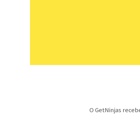
O GetNinjas receb