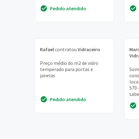
Pedido atendido
Rafael
contratou
Vidraceiro
Mari
Vidr
Preço médio do m2 de vidro
temperado para portas e
Somo
janelas
cond
loca
570 
sabe
Pedido atendido
nos 
insta