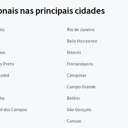
onais nas principais cidades
ulo
Rio de Janeiro
a
Belo Horizonte
hos
Niterói
o Preto
Florianópolis
André
Campinas
s
Campo Grande
lha
Belém
sé dos Campos
São Gonçalo
Canoas