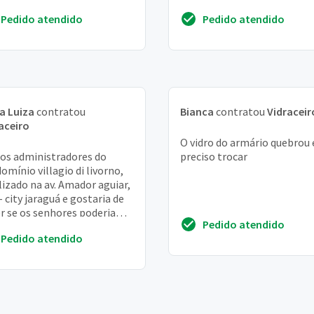
obra.
Pedido atendido
Pedido atendido
a Luiza
contratou
Bianca
contratou
Vidraceir
aceiro
O vidro do armário quebrou 
s administradores do
preciso trocar
omínio villagio di livorno,
lizado na av. Amador aguiar,
– city jaraguá e gostaria de
r se os senhores poderiam
Pedido atendido
enviar orçamento para
Pedido atendido
laç...