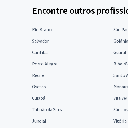
Encontre outros profissi
Rio Branco
São Pa
Salvador
Goiâni
Curitiba
Guarul
Porto Alegre
Ribeirã
Recife
Santo 
Osasco
Manau
Cuiabá
Vila Ve
Taboão da Serra
São Jo
Jundiaí
Vitória