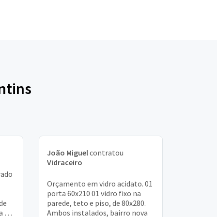
ntins
João Miguel
contratou
Vidraceiro
rado
Orçamento em vidro acidato. 01
porta 60x210 01 vidro fixo na
de
parede, teto e piso, de 80x280.
ta na
Ambos instalados, bairro nova