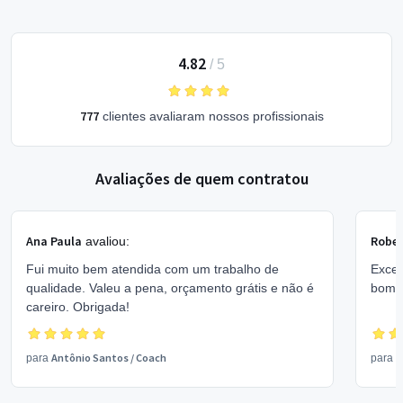
4.82
/
5
777
clientes avaliaram nossos profissionais
Avaliações de quem contratou
Ana Paula
Rober
avaliou:
Fui muito bem atendida com um trabalho de
Excel
qualidade. Valeu a pena, orçamento grátis e não é
bom 
careiro. Obrigada!
Antônio Santos
/
Coach
V
para
para