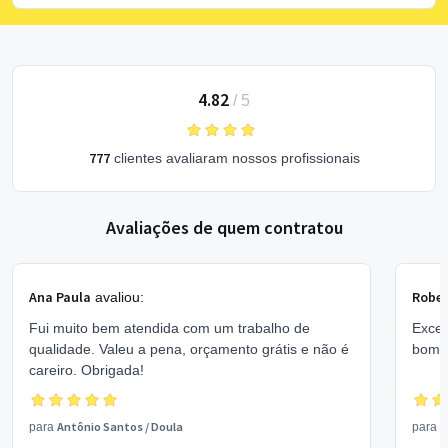
4.82
/
5
777
clientes avaliaram nossos profissionais
Avaliações de quem contratou
Ana Paula
Rober
avaliou:
Fui muito bem atendida com um trabalho de
Excel
qualidade. Valeu a pena, orçamento grátis e não é
bom 
careiro. Obrigada!
Antônio Santos
/
Doula
V
para
para