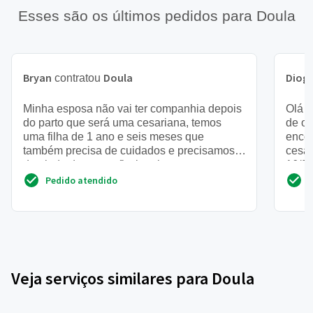
Esses são os últimos pedidos para Doula
Bryan
Doula
Diog
contratou
Minha esposa não vai ter companhia depois
Olá o
do parto que será uma cesariana, temos
de or
uma filha de 1 ano e seis meses que
encon
também precisa de cuidados e precisamos
cesar
de ajuda de um profissional na...
16/0
Pedido atendido
Veja serviços similares para Doula