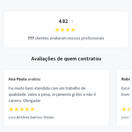
4.82
/
5
777
clientes avaliaram nossos profissionais
Avaliações de quem contratou
Ana Paula
avaliou:
Rober
Fui muito bem atendida com um trabalho de
Excel
qualidade. Valeu a pena, orçamento grátis e não é
bom p
careiro. Obrigada!
para
Antônio Santos
/
Doula
para
V