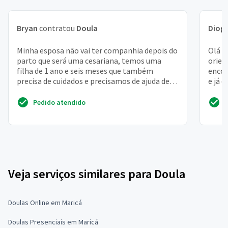
Bryan
contratou
Doula
Diog
Minha esposa não vai ter companhia depois do
Olá o
parto que será uma cesariana, temos uma
orien
filha de 1 ano e seis meses que também
encon
precisa de cuidados e precisamos de ajuda de
e já 
um profissional na...
Pedido atendido
Veja serviços similares para Doula
Doulas Online em Maricá
Doulas Presenciais em Maricá