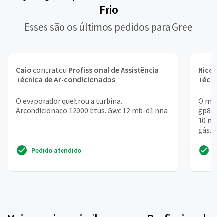
Frio
Esses são os últimos pedidos para Gree
Caio
contratou
Profissional de Assistência
Nicol
Técnica de Ar-condicionados
Técni
O evaporador quebrou a turbina.
O mod
Arcondicionado 12000 btus. Gwc 12 mb-d1 nna
gp822
10 mi
gás. 
para..
Pedido atendido