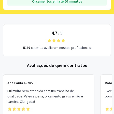
Orçamentos em até 60 minutos
4.7
/
5
5197
clientes avaliaram nossos profissionais
Avaliações de quem contratou
Ana Paula
avaliou:
Rober
Fui muito bem atendida com um trabalho de
Excel
qualidade. Valeu a pena, orçamento grátis e não é
bom p
careiro. Obrigada!