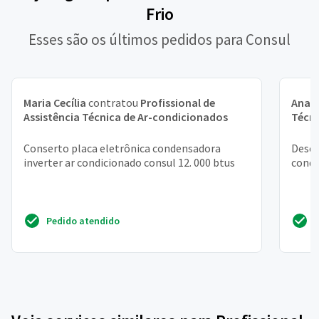
Frio
Esses são os últimos pedidos para Consul
Maria Cecília
contratou
Profissional de
Ana
c
Assistência Técnica de Ar-condicionados
Técni
Conserto placa eletrônica condensadora
Desej
inverter ar condicionado consul 12. 000 btus
condi
Pedido atendido