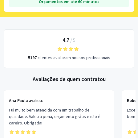
Orçamentos em até 60 minutos
4.7
/
5
5197
clientes avaliaram nossos profissionais
Avaliações de quem contratou
Ana Paula
avaliou:
Rober
Fui muito bem atendida com um trabalho de
Excel
qualidade. Valeu a pena, orçamento grátis e não é
bom p
careiro. Obrigada!