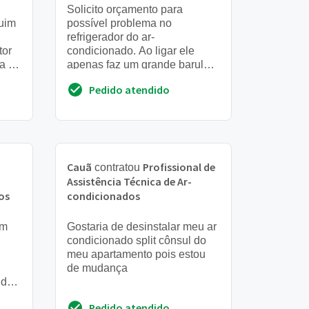
Solicito orçamento para
ruim
possível problema no
refrigerador do ar-
tor
condicionado. Ao ligar ele
a ai
apenas faz um grande barulho
nao
e não resfria. Tem vídeo curto
Pedido atendido
demonstrando o problema.
Posso envia...
Cauã
Profissional de
contratou
Assistência Técnica de Ar-
os
condicionados
em
Gostaria de desinstalar meu ar
condicionado split cônsul do
meu apartamento pois estou
de mudança
 de
Pedido atendido