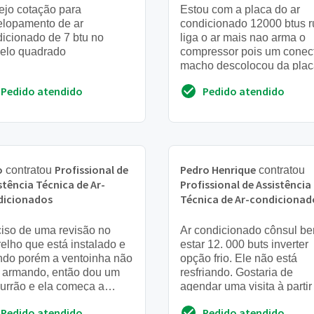
jo cotação para
Estou com a placa do ar
elopamento de ar
condicionado 12000 btus 
icionado de 7 btu no
liga o ar mais nao arma o
elo quadrado
compressor pois um conec
macho descolocou da plac
um amigo tentou soldar e 
Pedido atendido
Pedido atendido
conseguiu gostaria de ...
o
Profissional de
Pedro Henrique
contratou
contratou
stência Técnica de Ar-
Profissional de Assistência
dicionados
Técnica de Ar-condicionad
iso de uma revisão no
Ar condicionado cônsul b
elho que está instalado e
estar 12. 000 buts inverter
ndo porém a ventoinha não
opção frio. Ele não está
á armando, então dou um
resfriando. Gostaria de
urrão e ela começa a
agendar uma visita à partir
ionar porém, ao chegar na
amanhã dia 06/11
Pedido atendido
Pedido atendido