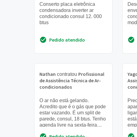
Conserto placa eletrônica
Dese
condensadora inverter ar
env
condicionado consul 12. 000
cond
btus
mod
Pedido atendido
Nathan
Profissional
Yag
contratou
de Assistência Técnica de Ar-
Assi
condicionados
con
O ar não está gelando.
Prec
Acredito que é o gás que pode
apar
estar vazando. É um split de
liga
parede, consul, 18 btus. Tenho
est
agenda livre na sexta-feira
emp
para fazer o reparo
func
Pedido atendido