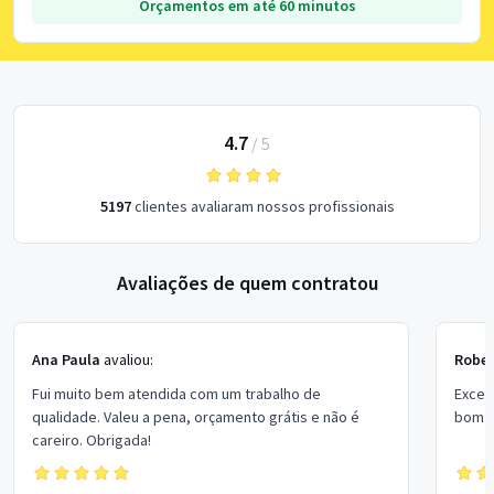
Orçamentos em até 60 minutos
4.7
/
5
5197
clientes avaliaram nossos profissionais
Avaliações de quem contratou
Ana Paula
avaliou:
Rober
Fui muito bem atendida com um trabalho de
Excel
qualidade. Valeu a pena, orçamento grátis e não é
bom p
careiro. Obrigada!