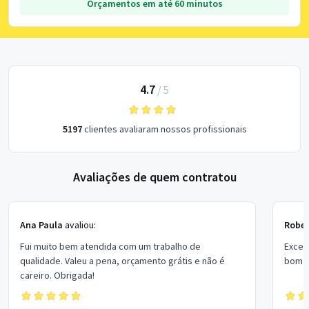
Orçamentos em até 60 minutos
4.7
/
5
5197
clientes avaliaram nossos profissionais
Avaliações de quem contratou
Ana Paula
avaliou:
Rober
Fui muito bem atendida com um trabalho de
Excel
qualidade. Valeu a pena, orçamento grátis e não é
bom p
careiro. Obrigada!