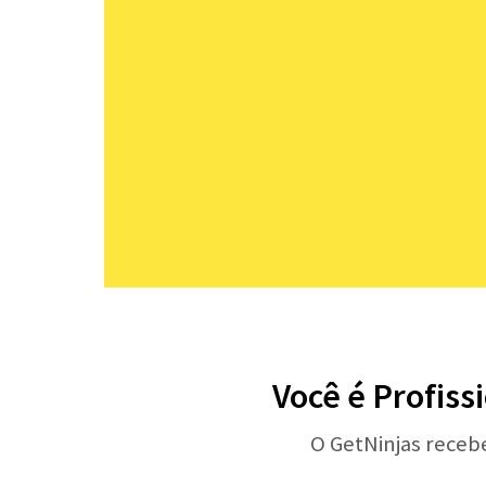
Você é Profiss
O GetNinjas receb