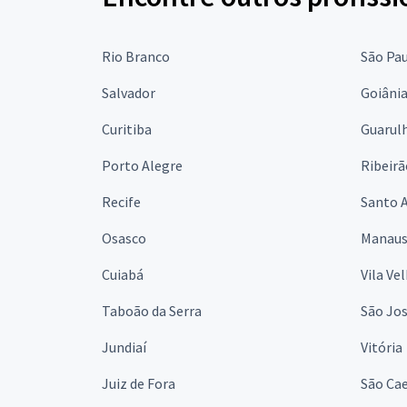
Rio Branco
São Pa
Salvador
Goiâni
Curitiba
Guarul
Porto Alegre
Ribeirã
Recife
Santo 
Osasco
Manau
Cuiabá
Vila Ve
Taboão da Serra
São Jo
Jundiaí
Vitória
Juiz de Fora
São Cae