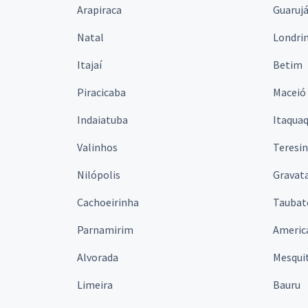
Arapiraca
Guaruj
Natal
Londri
Itajaí
Betim
Piracicaba
Maceió
Indaiatuba
Itaqua
Valinhos
Teresi
Nilópolis
Gravata
Cachoeirinha
Taubat
Parnamirim
Americ
Alvorada
Mesqui
Limeira
Bauru