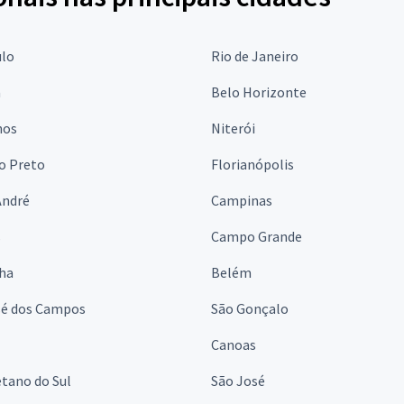
ulo
Rio de Janeiro
a
Belo Horizonte
hos
Niterói
o Preto
Florianópolis
André
Campinas
s
Campo Grande
lha
Belém
sé dos Campos
São Gonçalo
Canoas
tano do Sul
São José