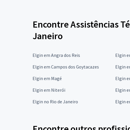
Encontre Assistências Té
Janeiro
Elgin em Angra dos Reis
Elgin 
Elgin em Campos dos Goytacazes
Elgin e
Elgin em Magé
Elgin e
Elgin em Niterói
Elgin 
Elgin no Rio de Janeiro
Elgin 
Encontre outros profissi