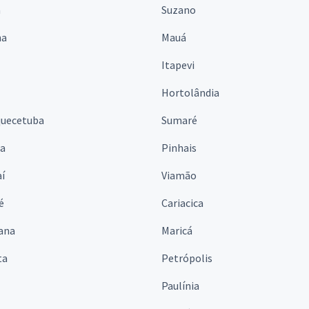
á
Suzano
na
Mauá
Itapevi
Hortolândia
quecetuba
Sumaré
na
Pinhais
í
Viamão
é
Cariacica
ana
Maricá
ta
Petrópolis
Paulínia