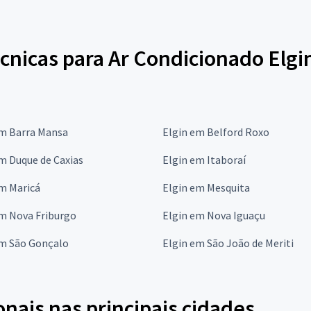
cnicas para Ar Condicionado Elgi
em Barra Mansa
Elgin em Belford Roxo
m Duque de Caxias
Elgin em Itaboraí
m Maricá
Elgin em Mesquita
em Nova Friburgo
Elgin em Nova Iguaçu
em São Gonçalo
Elgin em São João de Meriti
onais nas principais cidades